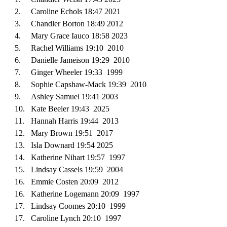
2
.
Caroline Echols 18:
47
2021
3
.
C
handler Borton 18:49 2012
4.
Mary Grace Iauco 18:58 2023
5.
Rachel Williams 19:10 2010
6.
Danielle Jameison 19:29 2010
7.
Ginger Wheeler 19:33 1999
8.
Sophie Capshaw-Mack 19:39 2010
9.
Ashley Samuel 19:41 2003
10.
Kate Beeler 19:43 2025
11.
Hannah Harris 19:44 2013
12. Mary Brown 19:51 2017
13. Isla Downard 19:54 2025
14. Katherine Nihart 19:57 1997
15. Lindsay Cassels 19:59 2004
16. Emmie Costen 20:09 2012
16. Katherine Logemann 20:09 1997
1
7
. Lindsay Coomes 20:10 1999
17. Caroline Lynch 20:10 1997