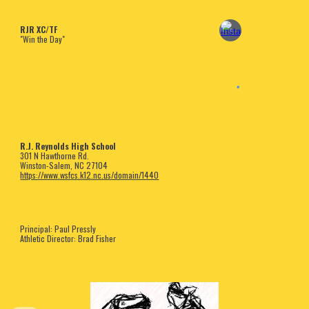
RJR XC/TF
"Win the Day"
R.J. Reynolds High School
301 N Hawthorne Rd.
Winston-Salem, NC 27104
https://www.wsfcs.k12.nc.us/domain/1440
Principal: Paul Pressly
Athletic Director: Brad Fisher